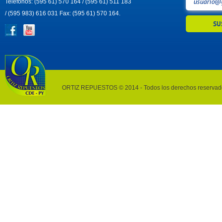
Teléfonos: (595 61) 570 164 / (595 61) 511 183
/ (595 983) 616 031 Fax: (595 61) 570 164.
ORTIZ REPUESTOS © 2014 - Todos los derechos reservad