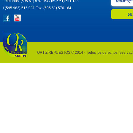
Teléfonos: (595 61) 570 164 / (595 61) 511 183
/ (595 983) 616 031 Fax: (595 61) 570 164.
ORTIZ REPUESTOS © 2014 - Todos los derechos reservad