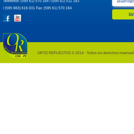
Teléfonos: (595 61) 570 164 / (595 61) 511 183
/ (595 983) 616 031 Fax: (595 61) 570 164.
ORTIZ REPUESTOS © 2014 - Todos los derechos reservad