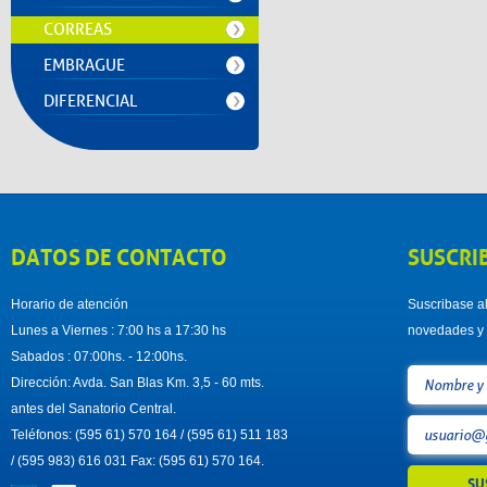
CORREAS
EMBRAGUE
DIFERENCIAL
DATOS DE CONTACTO
SUSCRI
Horario de atención
Suscribase al
Lunes a Viernes : 7:00 hs a 17:30 hs
novedades y 
Sabados : 07:00hs. - 12:00hs.
Dirección: Avda. San Blas Km. 3,5 - 60 mts.
antes del Sanatorio Central.
Teléfonos: (595 61) 570 164 / (595 61) 511 183
/ (595 983) 616 031 Fax: (595 61) 570 164.