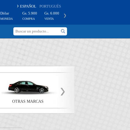
ESPAÑOL
PORTUGUÉS
Dólar
Gs. 5.900
Gs. 6.000
Peso
Gs. 3
Gs. 4
MONEDA
COMPRA
VENTA
MONEDA
COMPRA
VENTA
OTRAS MARCAS
AUDI