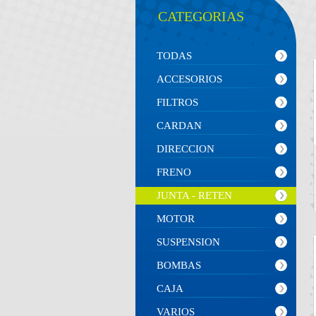
CATEGORIAS
TODAS
ACCESORIOS
FILTROS
CARDAN
DIRECCION
FRENO
JUNTA - RETEN
MOTOR
SUSPENSION
BOMBAS
CAJA
VARIOS