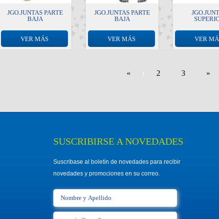
JGO.JUNTAS PARTE
JGO.JUNTAS PARTE
JGO.JUN
BAJA
BAJA
SUPERI
VER MÁS
VER MÁS
VER MÁ
«
2
3
»
1
SUSCRIBIRSE A NOVEDADES
Suscribase al boletín de novedades para recibir
novedades y promociones en su correo.