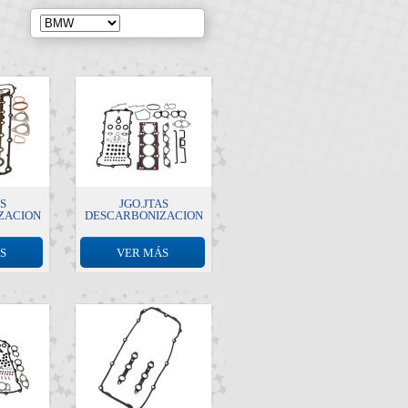
AS
JGO.JTAS
ZACION
DESCARBONIZACION
S
VER MÁS