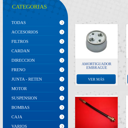
CATEGORIAS
TODAS
ACCESORIOS
FILTROS
CARDAN
DIRECCION
AMORTIGUADOR
EMBRAGUE
FRENO
JUNTA - RETEN
VER MÁS
MOTOR
SUSPENSION
BOMBAS
CAJA
VARIOS