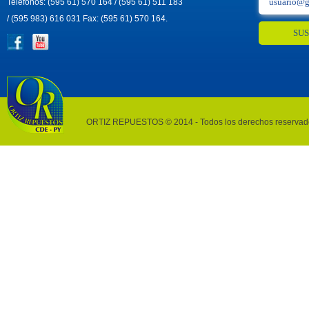
Teléfonos: (595 61) 570 164 / (595 61) 511 183
/ (595 983) 616 031 Fax: (595 61) 570 164.
ORTIZ REPUESTOS © 2014 - Todos los derechos reservad